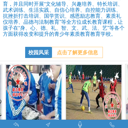
育，并且同时开展“文化辅导、兴趣培养、特长培训、
武术训练、生活实践、自信心培养、自控能力训练、
抗挫折打击培训、国学赏识、感恩励志教育、素质礼
仪培养、品德与法制教育”等全方位成长教育课程，让
孩子在“身、心、德、礼、智、文、武、法、艺”等各个
方面获得改变和提升的青少年素质教育教育学校。
校园风采
点击了解更多信息
特训学校师生携手包饺子体验生活美味-湖南青少年励志教育学校
叛逆期孩子管教学校学生课外足球赛-叛逆的孩子怎么办