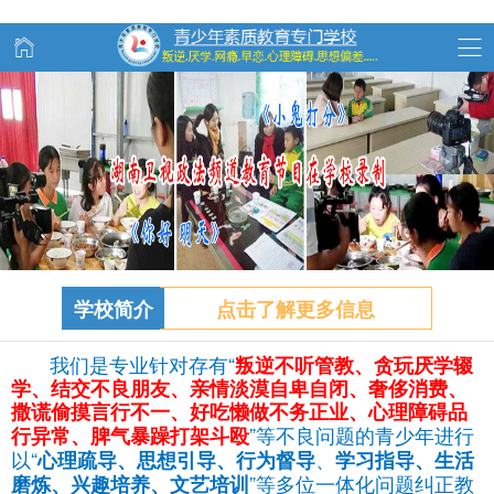
学校简介
点击了解更多信息
我们是专业针对存有“
叛逆不听管教、
贪玩
厌学辍
学、结交不良朋友、亲情淡漠自卑自闭、奢侈消费、
撒谎偷摸言行不一、好吃懒做不务正业、心理障碍品
”等不良问题的青少年进行
行异常、脾气暴躁打架斗殴
以“
、
心理疏导、思想引导、行为督导
学习指导、生活
”等多位一体化问题纠正教
磨炼、兴趣培养、文艺培训