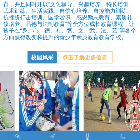
育，并且同时开展“文化辅导、兴趣培养、特长培训、
武术训练、生活实践、自信心培养、自控能力训练、
抗挫折打击培训、国学赏识、感恩励志教育、素质礼
仪培养、品德与法制教育”等全方位成长教育课程，让
孩子在“身、心、德、礼、智、文、武、法、艺”等各个
方面获得改变和提升的青少年素质教育教育学校。
校园风采
点击了解更多信息
调皮的学生叛逆的孩子在特训学校娱乐中学习-调皮的问题学生怎么教育找什么机构
特训学校师生携手包饺子体验生活美味-湖南青少年励志教育学校
叛逆期孩子管教学校学生课外足球赛-叛逆的