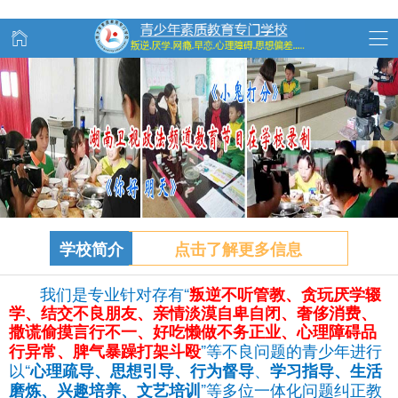
学校简介
点击了解更多信息
我们是专业针对存有“
叛逆不听管教、
贪玩
厌学辍
学、结交不良朋友、亲情淡漠自卑自闭、奢侈消费、
撒谎偷摸言行不一、好吃懒做不务正业、心理障碍品
”等不良问题的青少年进行
行异常、脾气暴躁打架斗殴
以“
、
心理疏导、思想引导、行为督导
学习指导、生活
”等多位一体化问题纠正教
磨炼、兴趣培养、文艺培训