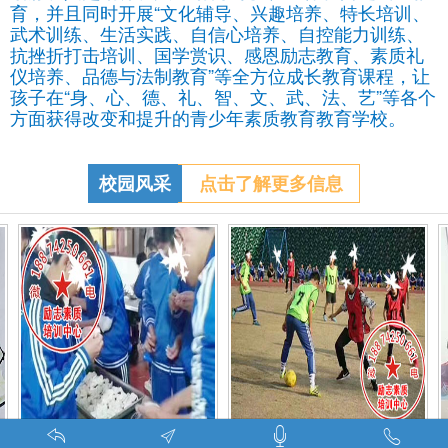
育，并且同时开展“文化辅导、兴趣培养、特长培训、
武术训练、生活实践、自信心培养、自控能力训练、
抗挫折打击培训、国学赏识、感恩励志教育、素质礼
仪培养、品德与法制教育”等全方位成长教育课程，让
孩子在“身、心、德、礼、智、文、武、法、艺”等各个
方面获得改变和提升的青少年素质教育教育学校。
校园风采
点击了解更多信息
特训学校师生携手包饺子体验生活美味-湖南青少年励志教育学校
叛逆期孩子管教学校学生课外足球赛-叛逆的孩子怎么办