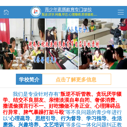
学校简介
点击了解更多信息
我们是专业针对存有“
叛逆不听管教、
贪玩
厌学辍
学、结交不良朋友、亲情淡漠自卑自闭、奢侈消费、
撒谎偷摸言行不一、好吃懒做不务正业、心理障碍品
”等不良问题的青少年进行
行异常、脾气暴躁打架斗殴
以“
、
心理疏导、思想引导、行为督导
学习指导、生活
”等多位一体化问题纠正教
磨炼、兴趣培养、文艺培训