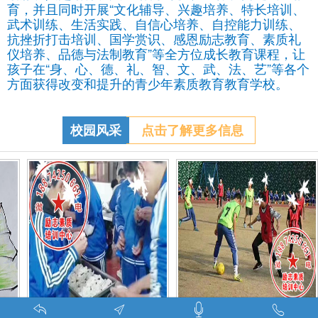
育，并且同时开展“文化辅导、兴趣培养、特长培训、
武术训练、生活实践、自信心培养、自控能力训练、
抗挫折打击培训、国学赏识、感恩励志教育、素质礼
仪培养、品德与法制教育”等全方位成长教育课程，让
孩子在“身、心、德、礼、智、文、武、法、艺”等各个
方面获得改变和提升的青少年素质教育教育学校。
校园风采
点击了解更多信息
在特训学校娱乐中学习-调皮的问题学生怎么教育找什么机构
特训学校师生携手包饺子体验生活美味-湖南青少年励志教育学校
叛逆期孩子管教学校学生课外足球赛-叛逆的孩子怎么办