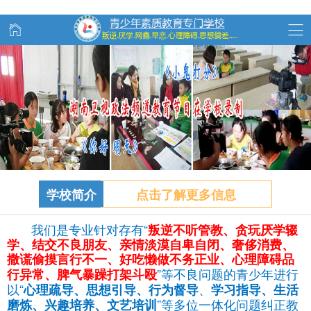
学校简介
点击了解更多信息
我们是专业针对存有“
叛逆不听管教、
贪玩
厌学辍
学、结交不良朋友、亲情淡漠自卑自闭、奢侈消费、
撒谎偷摸言行不一、好吃懒做不务正业、心理障碍品
”等不良问题的青少年进行
行异常、脾气暴躁打架斗殴
以“
、
心理疏导、思想引导、行为督导
学习指导、生活
”等多位一体化问题纠正教
磨炼、兴趣培养、文艺培训