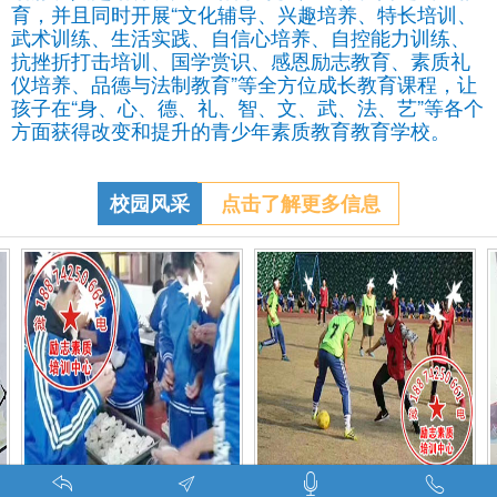
育，并且同时开展“文化辅导、兴趣培养、特长培训、
武术训练、生活实践、自信心培养、自控能力训练、
抗挫折打击培训、国学赏识、感恩励志教育、素质礼
仪培养、品德与法制教育”等全方位成长教育课程，让
孩子在“身、心、德、礼、智、文、武、法、艺”等各个
方面获得改变和提升的青少年素质教育教育学校。
校园风采
点击了解更多信息
特训学校师生携手包饺子体验生活美味-湖南青少年励志教育学校
叛逆期孩子管教学校学生课外足球赛-叛逆的孩子怎么办