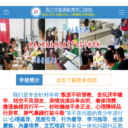
学校简介
点击了解更多信息
我们是专业针对存有“
叛逆不听管教、
贪玩
厌学辍
学、结交不良朋友、亲情淡漠自卑自闭、奢侈消费、
撒谎偷摸言行不一、好吃懒做不务正业、心理障碍品
”等不良问题的青少年进行
行异常、脾气暴躁打架斗殴
以“
、
心理疏导、思想引导、行为督导
学习指导、生活
”等多位一体化问题纠正教
磨炼、兴趣培养、文艺培训